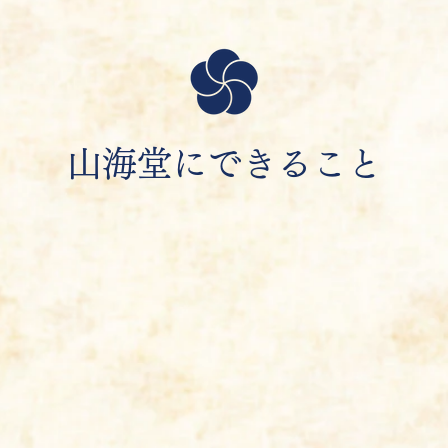
山海堂にできること
談
年中
料
無休