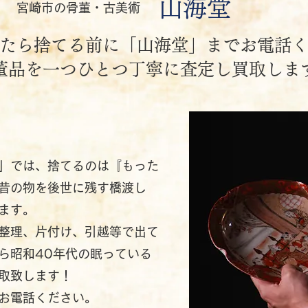
山海堂
宮崎市の骨董・古美術
たら捨てる前に「山海堂」までお電話
骨董品を一つひとつ丁寧に査定し買取しま
」では、捨てるのは『もった
昔の物を後世に残す橋渡し
ます。
整理、片付け、引越等で出て
ら昭和40年代の眠っている
取致します！
お電話ください。