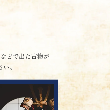
。
理などで出た古物が
さい。